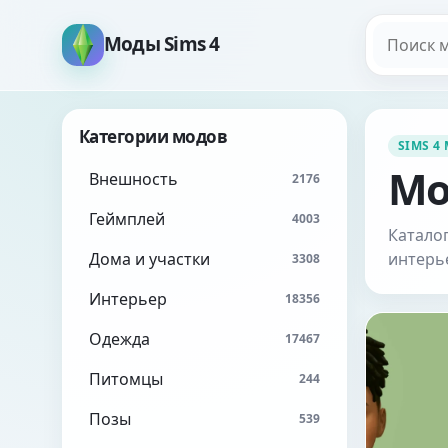
Поиск мо
Моды Sims 4
Категории модов
SIMS 4
Мо
Внешность
2176
Геймплей
4003
Каталог
Дома и участки
интерь
3308
Интерьер
18356
Одежда
17467
Питомцы
244
Позы
539