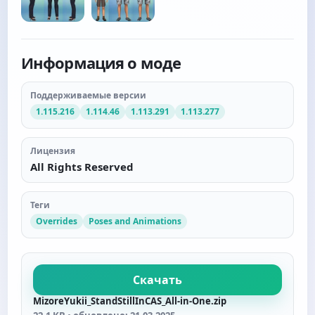
Информация о моде
Поддерживаемые версии
1.115.216
1.114.46
1.113.291
1.113.277
Лицензия
All Rights Reserved
Теги
Overrides
Poses and Animations
Скачать
MizoreYukii_StandStillInCAS_All-in-One.zip