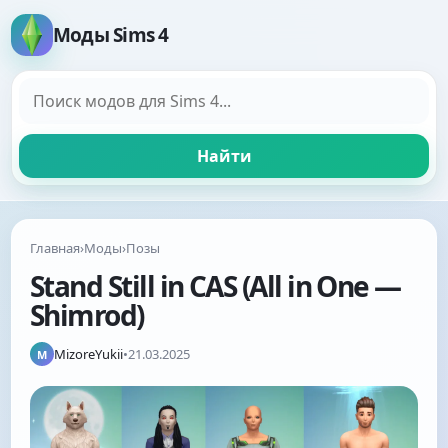
Моды Sims 4
Поиск модов
Найти
Главная
›
Моды
›
Позы
Stand Still in CAS (All in One —
Shimrod)
MizoreYukii
•
21.03.2025
M