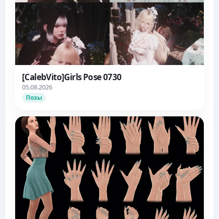
[CalebVito]Girls Pose 0730
05.08.2026
Позы