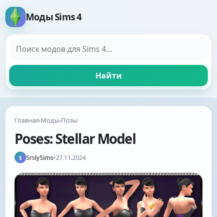
Моды Sims 4
Поиск модов
Найти
Главная
›
Моды
›
Позы
Poses: Stellar Model
SrslySims
•
27.11.2024
S