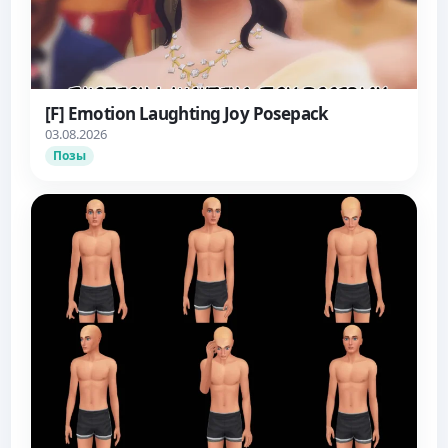
[F] Emotion Laughting Joy Posepack
03.08.2026
Позы