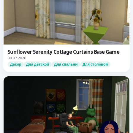
Sunflower Serenity Cottage Curtains Base Game
30.07.2026
Декор
Для детской
Для спальни
Для столовой