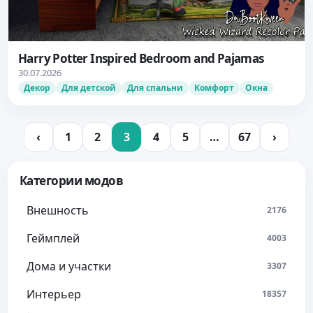
Harry Potter Inspired Bedroom and Pajamas
30.07.2026
Декор
Для детской
Для спальни
Комфорт
Окна
‹
1
2
3
4
5
…
67
›
Категории модов
Внешность
2176
Геймплей
4003
Дома и участки
3307
Интерьер
18357