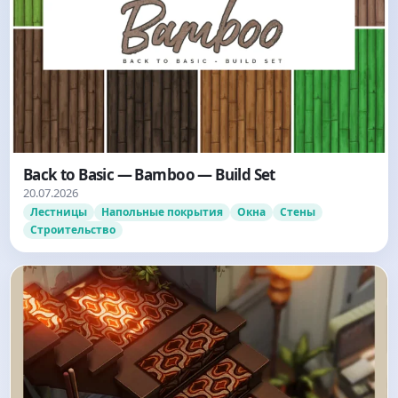
Back to Basic — Bamboo — Build Set
20.07.2026
Лестницы
Напольные покрытия
Окна
Стены
Строительство