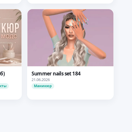
б)
Summer nails set 184
21.06.2026
кты
Маникюр