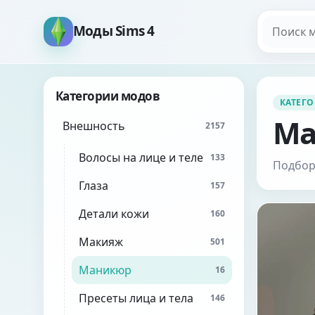
Поиск мо
Моды Sims 4
Категории модов
КАТЕГ
Ма
Внешность
2157
Волосы на лице и теле
133
Подбор
Глаза
157
Детали кожи
160
Макияж
501
Маникюр
16
Пресеты лица и тела
146