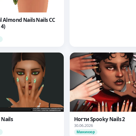
l Almond Nails Nails CC
 4)
р
Nails
Ногти Spooky Nails 2
30.06.2026
р
Маникюр