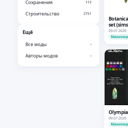
Сохранения
113
Строительство
2751
Botanica
set (sims
09.07.2026
Ещё
Маникю
Все моды
›
Авторы модов
›
Olympia 
09.07.2026
Маникю