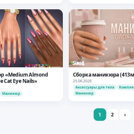
р «Medium Almond
Сборка маникюра (413м
ve Cat Eye Nails»
25.06.2026
Аксессуары для тела
Компле
Маникюр
Маникюр
1
2
›