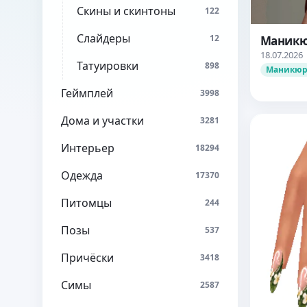
Скины и скинтоны
122
Слайдеры
12
Маникюр
18.07.2026
Татуировки
898
Маникю
Геймплей
3998
Дома и участки
3281
Интерьер
18294
Одежда
17370
Питомцы
244
Позы
537
Причёски
3418
Симы
2587