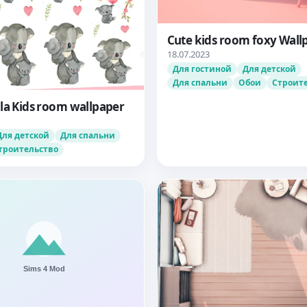
Cute kids room foxy Wall
18.07.2023
Для гостиной
Для детской
Для спальни
Обои
Строит
la Kids room wallpaper
Для детской
Для спальни
троительство