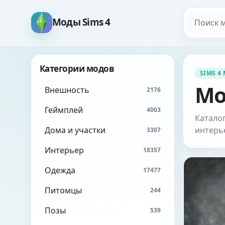
Поиск мо
Моды Sims 4
Категории модов
SIMS 4
Мо
Внешность
2176
Геймплей
4003
Каталог
Дома и участки
интерь
3307
Интерьер
18357
Одежда
17477
Питомцы
244
Позы
539