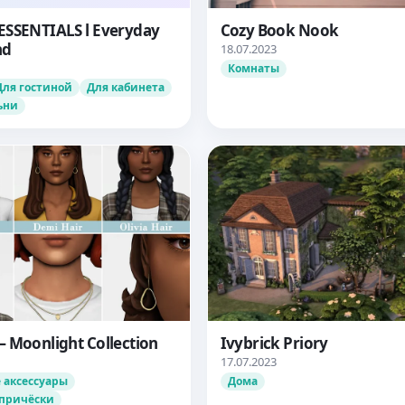
ESSENTIALS l Everyday
Cozy Book Nook
nd
18.07.2023
Комнаты
Для гостиной
Для кабинета
ьни
 Moonlight Collection
Ivybrick Priory
17.07.2023
 аксессуары
Дома
причёски