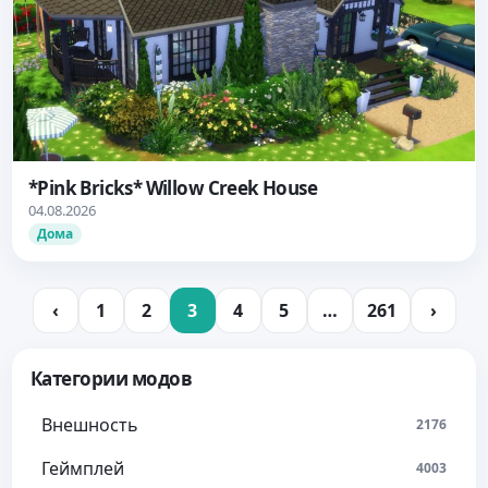
*Pink Bricks* Willow Creek House
04.08.2026
Дома
‹
1
2
3
4
5
…
261
›
Категории модов
Внешность
2176
Геймплей
4003